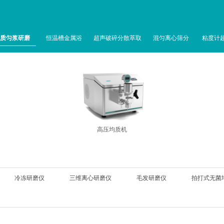
质匀浆研磨
恒温槽金属浴
超声破碎分散萃取
混匀离心筛分
粘度计
高压均质机
冷冻研磨仪
三维离心研磨仪
毛发研磨仪
拍打式无菌